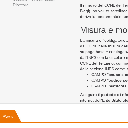
Direttore
Il rinnovo del CCNL del Ter
Biagi), ha voluto sottoline
deriva la fondamentale funzi
Misura e mod
La misura e l'obbligatorietà
dal CCNL nella misura dell
su paga base e contingenz
dall'INPS con la circolare 
CCNL del Terziario, con mo
della sezione INPS come 
CAMPO "
causale c
CAMPO "
codice se
CAMPO "
matricola
A seguire il
periodo di rif
internet dell'Ente Bilatera
News