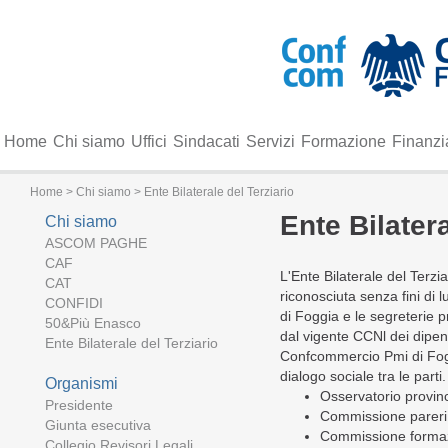
Home
Chi siamo
Uffici
Sindacati
Servizi
Formazione
Finanzi
Home
>
Chi siamo
> Ente Bilaterale del Terziario
Ente Bilatera
Chi siamo
ASCOM PAGHE
CAF
L'Ente Bilaterale del Terzi
CAT
riconosciuta senza fini di 
CONFIDI
di Foggia e le segreterie pr
50&Più Enasco
dal vigente CCNl dei dipend
Ente Bilaterale del Terziario
Confcommercio Pmi di Fogg
dialogo sociale tra le parti
Organismi
Osservatorio provinci
Presidente
Commissione pareri, 
Giunta esecutiva
Commissione formazio
Collegio Revisori Legali