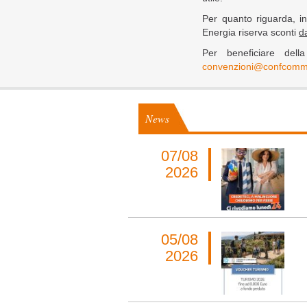
Per quanto riguarda, i
Energia riserva sconti
da
Per beneficiare del
convenzioni@confcomme
News
07/08
2026
05/08
2026