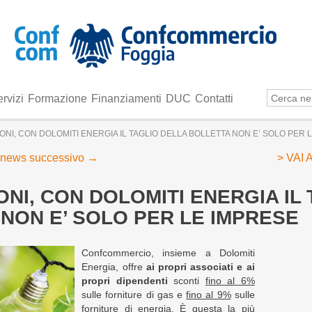
rvizi
Formazione
Finanziamenti
DUC
Contatti
NI, CON DOLOMITI ENERGIA IL TAGLIO DELLA BOLLETTA NON E’ SOLO PER 
news successivo
→
> VAI
NI, CON DOLOMITI ENERGIA IL
NON E’ SOLO PER LE IMPRESE
Confcommercio, insieme a Dolomiti
Energia, offre
ai propri associati e ai
propri dipendenti
sconti
fino al 6%
sulle forniture di gas e
fino al 9%
sulle
forniture di energia. È questa la più