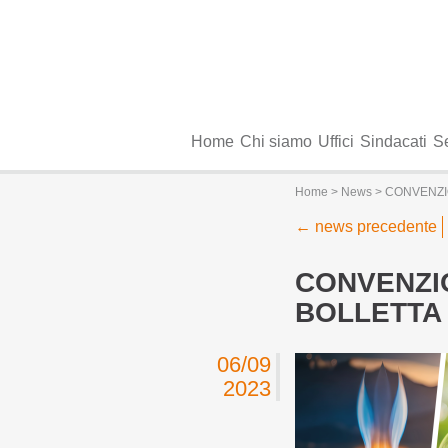
Home
Chi siamo
Uffici
Sindacati
Se
Home
>
News
> CONVENZIO
←
news precedente
CONVENZIO
BOLLETTA 
06/09
2023