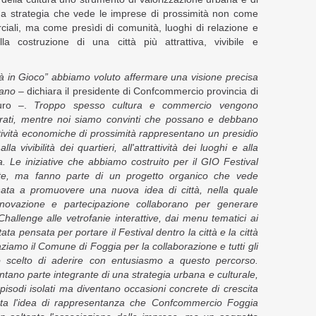
a strategia che vede le imprese di prossimità non come
rciali, ma come presìdi di comunità, luoghi di relazione e
lla costruzione di una città più attrattiva, vivibile e
ttà in Gioco” abbiamo voluto affermare una visione precisa
bano
– dichiara il presidente di Confcommercio provincia di
auro –.
Troppo spesso cultura e commercio vengono
rati, mentre noi siamo convinti che possano e debbano
tività economiche di prossimità rappresentano un presidio
la vivibilità dei quartieri, all'attrattività dei luoghi e alla
na.
Le iniziative che abbiamo costruito per il GIO Festival
late, ma fanno parte di un progetto organico che vede
ta a promuovere una nuova idea di città, nella quale
nnovazione e partecipazione collaborano per generare
Challenge alle vetrofanie interattive, dai menu tematici ai
stata pensata per portare il Festival dentro la città e la città
ziamo il Comune di Foggia per la collaborazione e tutti gli
o scelto di aderire con entusiasmo a questo percorso.
tano parte integrante di una strategia urbana e culturale,
pisodi isolati ma diventano occasioni concrete di crescita
uesta l'idea di rappresentanza che Confcommercio Foggia