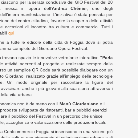
i ciascuno per la serata conclusiva del GIO Festival del 20
a messa in opera dell'
Andrea Chénier
, uno degli
dell'intera manifestazione. L'iniziativa è stata pensata per
ione del centro cittadino, favorire la scoperta delle attività
e occasioni di incontro tra cultura e commercio. Tutti i
abili
qui
e a tutte le edicole della città di Foggia dove si potrà
ogramma completo del Giordano Opera Festival.
 trovano spazio le innovative vetrofanie interattive
“Parla
lle attività aderenti al progetto e realizzate sempre dalla
rso un semplice QR Code sarà possibile dialogare con un
to Giordano, realizzato grazie all'impiego delle tecnologie
ciale. Un modo originale per raccontare la figura del
vvicinare anche i più giovani alla sua storia attraverso i
ella vita urbana.
tronomica non è da meno con il
Menù Giordaniano
e il
 proposte sviluppate da ristoranti, bar e pubblici esercizi
re il pubblico del Festival in un percorso che unisce
iale, accoglienza e valorizzazione delle produzioni locali.
da Confcommercio Foggia si inseriscono in una visione più
della cultura uno strumento di valorizzazione urbana e di