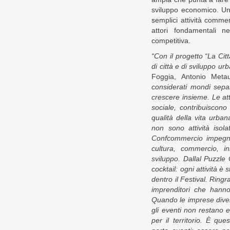
sviluppo economico. Un
semplici attività comme
attori fondamentali ne
competitiva.
“Con il progetto “La Ci
di città e di sviluppo ur
Foggia, Antonio Met
considerati mondi sepa
crescere insieme. Le at
sociale, contribuiscono al
qualità della vita urba
non sono attività iso
Confcommercio impegna
cultura, commercio, i
sviluppo. Dallal Puzzle 
cocktail: ogni attività è 
dentro il Festival.
Ringra
imprenditori che hann
Quando le imprese diven
gli eventi non restano e
per il territorio. È q