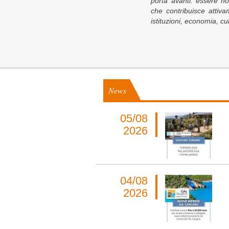
porta avanti: essere n
che contribuisce attiva
istituzioni, economia, c
News
05/08
2026
04/08
2026