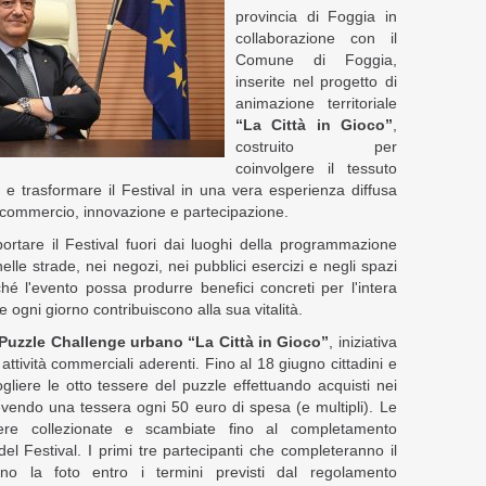
provincia di Foggia in
collaborazione con il
Comune di Foggia,
inserite nel progetto di
animazione territoriale
“La Città in Gioco”
,
costruito per
coinvolgere il tessuto
o e trasformare il Festival in una vera esperienza diffusa
, commercio, innovazione e partecipazione.
 portare il Festival fuori dai luoghi della programmazione
nelle strade, nei negozi, nei pubblici esercizi e negli spazi
nché l'evento possa produrre benefici concreti per l'intera
e ogni giorno contribuiscono alla sua vitalità.
Puzzle Challenge urbano “La Città in Gioco”
, iniziativa
attività commerciali aderenti. Fino al 18 giugno cittadini e
ogliere le otto tessere del puzzle effettuando acquisti nei
cevendo una tessera ogni 50 euro di spesa (e multipli). Le
ere collezionate e scambiate fino al completamento
el Festival. I primi tre partecipanti che completeranno il
no la foto entro i termini previsti dal regolamento