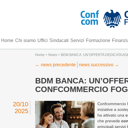
Home
Chi siamo
Uffici
Sindacati
Servizi
Formazione
Finanzi
Home
>
News
> BDM BANCA: UN’OFFERTA DEDICATA AG
←
news precedente
news successivo
→
BDM BANCA: UN’OFFER
CONFCOMMERCIO FOG
20/10
Confcommercio Fo
iniziative a sost
2025
ha attivato una
c
che prevede
con
principali servizi