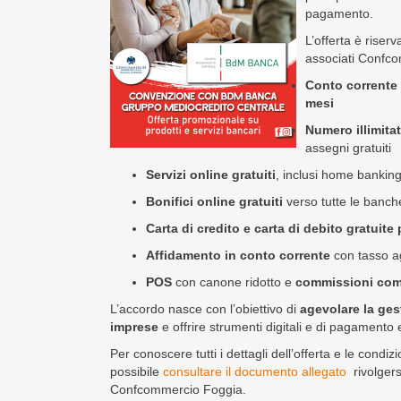
pagamento.
L’offerta è riser
associati Confc
Conto corrente
mesi
Numero illimita
assegni gratuiti
Servizi online gratuiti
, inclusi home bankin
Bonifici online gratuiti
verso tutte le banch
Carta di credito e carta di debito gratuite
Affidamento in conto corrente
con tasso a
POS
con canone ridotto e
commissioni com
L’accordo nasce con l’obiettivo di
agevolare la ges
imprese
e offrire strumenti digitali e di pagamento ef
Per conoscere tutti i dettagli dell’offerta e le condi
possibile
consultare il documento allegato
rivolgers
Confcommercio Foggia.