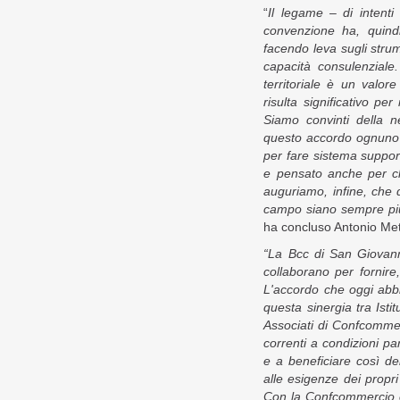
“
Il legame – di intenti
convenzione ha, quindi
facendo leva sugli strume
capacità consulenzial
territoriale è un valo
risulta significativo p
Siamo convinti della n
questo accordo ognuno 
per fare sistema support
e pensato anche per ch
auguriamo, infine, che 
campo siano sempre più f
ha concluso Antonio Me
“La Bcc di San Giovan
collaborano per fornire, 
L'accordo che oggi abb
questa sinergia tra Istit
Associati di Confcommer
correnti a condizioni par
e a beneficiare così del
alle esigenze dei propri
Con la Confcommercio c