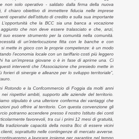
 e non solo operativo - saldato dalla firma della nuova
, il chiaro obiettivo di immettere fiducia nelle imprese
nti operativi dell’istituto di credito e sulla sua importante
e. L’opportunità che la BCC sia una banca a vocazione
re aggiunto che non deve essere tralasciato e che, anzi,
er il suo essere strumento per la comunità nella comunità.
ecessità di un’interlocuzione fitta con le banche e con
si mette in gioco con le proprie competenze: è un modo
ando l’economia locale con un tariffario costi più leggero
i ha un’impresa giovane o è in fase di aprirne una. Ci
questi interventi che l’Associazione che presiedo mette in
orieri di sinergie e alleanze per lo sviluppo territoriale”,
tauro.
ni Rotondo e la Confcommercio di Foggia da molti anni
nei rispettivi ambiti, supporto alle aziende del territorio.
iamo stipulato è una ulteriore conferma dei vantaggi che
uzioni può offrire al territorio. Con questa convenzione gli
cio potranno accendere presso il nostro Istituto dei conti
ticolarmente favorevoli, tra cui i primi 12 mesi di gratuità,
la tradizionale capacità della nostra Bcc di essere vicini
 clienti, soprattutto nelle contingenze di mercato avverse.
ontinueremo a lavorare insieme per garantire nel tempo