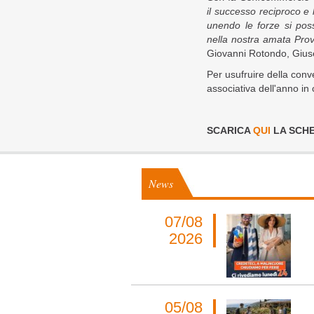
il successo reciproco e l
unendo le forze si pos
nella nostra amata Prov
Giovanni Rotondo, Gius
Per usufruire della con
associativa dell'anno in
SCARICA
QUI
LA SCH
News
07/08
2026
05/08