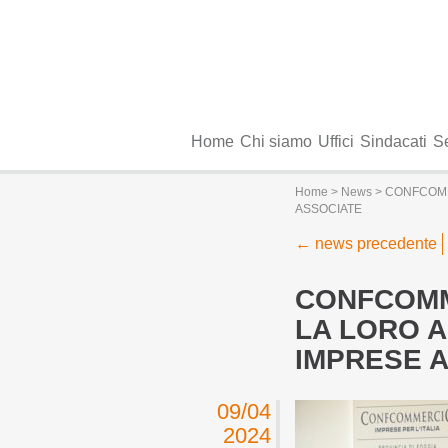
Home
Chi siamo
Uffici
Sindacati
Se
Home
>
News
> CONFCOMM
ASSOCIATE
←
news precedente
CONFCOMM
LA LORO 
IMPRESE 
09/04
2024