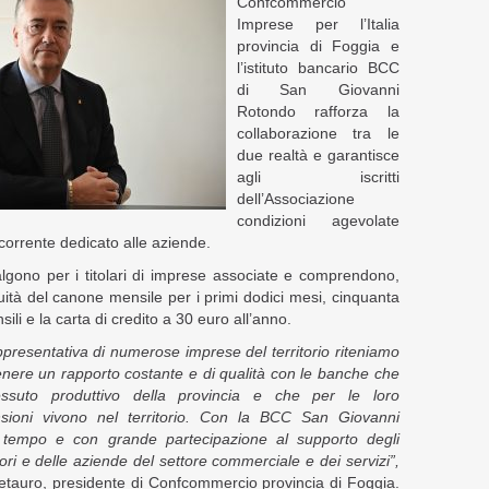
Confcommercio
Imprese per l’Italia
provincia di Foggia e
l’istituto bancario BCC
di San Giovanni
Rotondo rafforza la
collaborazione tra le
due realtà e garantisce
agli iscritti
dell’Associazione
condizioni agevolate
 corrente dedicato alle aziende.
valgono per i titolari di imprese associate e comprendono,
atuità del canone mensile per i primi dodici mesi, cinquanta
li e la carta di credito a 30 euro all’anno.
resentativa di numerose imprese del territorio riteniamo
nere un rapporto costante e di qualità con le banche che
ssuto produttivo della provincia e che per le loro
nsioni vivono nel territorio. Con la BCC San Giovanni
tempo e con grande partecipazione al supporto degli
tori e delle aziende del settore commerciale e dei servizi”,
etauro, presidente di Confcommercio provincia di Foggia.