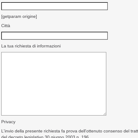
[getparam origine]
Città
La tua richiesta di informazioni
Privacy
L'invio della presente richiesta fa prova dell'ottenuto consenso del tra
del decreto legislativo 30 giugno 2003 n. 196