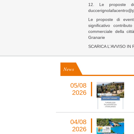
12. Le proposte de
duccerignolafacentro@p
Le proposte di event
significativo contribu
commerciale della citt
Granarie
SCARICA L'AVVISO I
News
05/08
2026
04/08
2026