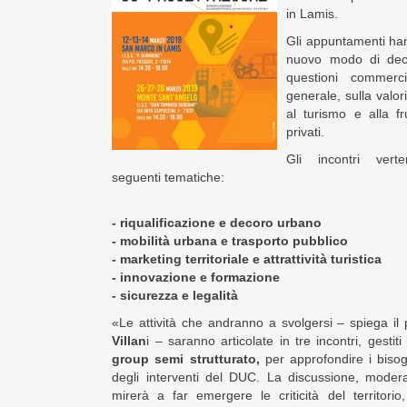
in Lamis.
Gli appuntamenti ha
nuovo modo di deci
questioni commerc
generale, sulla valor
al turismo e alla fr
privati.
Gli incontri vert
seguenti tematiche:
- riqualificazione e decoro urbano
- mobilità urbana e trasporto pubblico
- marketing territoriale e attrattività turistica
- innovazione e formazione
- sicurezza e legalità
«Le attività che andranno a svolgersi – spiega i
Villan
i – saranno articolate in tre incontri, gesti
group semi strutturato,
per approfondire i bisogn
degli interventi del DUC. La discussione, mode
mirerà a far emergere le criticità del territori