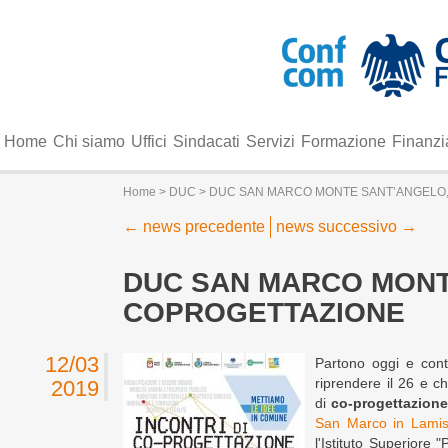
Home
Chi siamo
Uffici
Sindacati
Servizi
Formazione
Finanzi
Home
>
DUC
> DUC SAN MARCO MONTE SANT’ANGELO, 
←
news precedente
news successivo
→
DUC SAN MARCO MONTE
COPROGETTAZIONE
12/03
Partono oggi e cont
riprendere il 26 e ch
2019
di
co-progettazione
San Marco in Lamis
l'Istituto Superiore