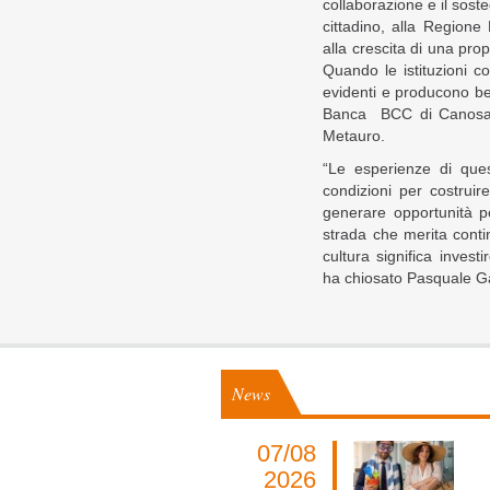
collaborazione e il soste
cittadino, alla Regione 
alla crescita di una pro
Quando le istituzioni co
evidenti e producono be
Banca BCC di Canosa L
Metauro.
“Le esperienze di que
condizioni per costruir
generare opportunità pe
strada che merita conti
cultura significa invest
ha chiosato Pasquale G
News
07/08
2026