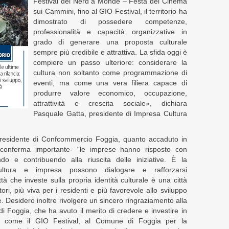
Festival del Nerd a Mònde – Festa del Cinema
sui Cammini, fino al GIO Festival, il territorio ha
dimostrato di possedere competenze,
professionalità e capacità organizzative in
grado di generare una proposta culturale
sempre più credibile e attrattiva. La sfida oggi è
compiere un passo ulteriore: considerare la
cultura non soltanto come programmazione di
eventi, ma come una vera filiera capace di
produrre valore economico, occupazione,
attrattività e crescita sociale», dichiara
Pasquale Gatta, presidente di Impresa Cultura
residente di Confcommercio Foggia, quanto accaduto in
 conferma importante- “le imprese hanno risposto con
do e contribuendo alla riuscita delle iniziative. È la
ultura e impresa possono dialogare e rafforzarsi
à che investe sulla propria identità culturale è una città
tatori, più viva per i residenti e più favorevole allo sviluppo
e. Desidero inoltre rivolgere un sincero ringraziamento alla
Foggia, che ha avuto il merito di credere e investire in
o come il GIO Festival, al Comune di Foggia per la