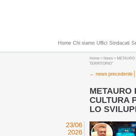
Home
Chi siamo
Uffici
Sindacati
Se
Home
>
News
> METAURO 
TERRITORIO”
←
news precedente
METAURO 
CULTURA P
LO SVILUP
23/06
2026