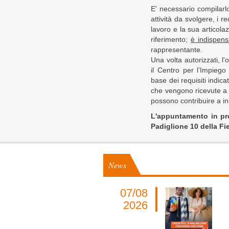
E' necessario compilarlo
attività da svolgere, i req
lavoro e la sua articolaz
riferimento;
è indispens
rappresentante.
Una volta autorizzati, l'
il Centro per l’Impiego
base dei requisiti indica
che vengono ricevute a sp
possono contribuire a in
L'appuntamento in prov
Padiglione 10 della Fi
News
07/08
2026