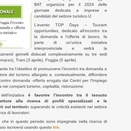
BAT organizza per il 2024 delle
giornate dedicata a imprese e
candidati del settore turistico.U
L’evento TOP Days – Tourism
opportunities, dedicato all’incontro tra
la domanda e l’offerta di lavoro, fa
parte di un’unica iniziativa
interprovinciale e vedrà la
tamenti gemelli dislocati complessivamente su tre sedi
5 marzo), Trani (3 aprile), Foggia (5 aprile).
ante ha l’obiettivo di promuovere l’incontro tra domanda e
ttore del turismo allargato e, contestualmente, diffondere
o incontro domanda -offerta erogato dai Centri per l’Impiego
a nei comparti turismo, ospitalità, ristorazione.
dell’iniziativa
è favorire l’incontro tra il tessuto
ettore alla ricerca di profili specializzati e le
i sul territori
o superando le criticità esistenti nel settore
nza di lavoratori.
, che in questo periodo sono impegnate nella ricerca di
osso iscriversi usando questo
link.