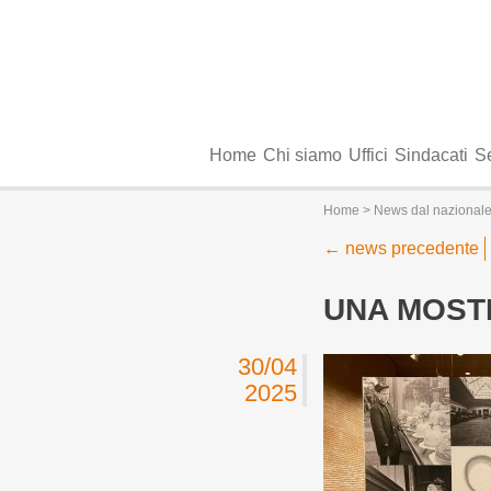
Home
Chi siamo
Uffici
Sindacati
Se
Home
>
News dal nazional
←
news precedente
UNA MOSTR
30/04
2025