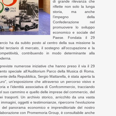
di grande rilevanza che
riflette non solo la lunga
storia, ma anche
l’impegno della
Confederazione nel
promuovere lo sviluppo
economico e sociale del
Paese. Fondata il 29
rcio ha da subito posto al centro della sua missione la
del terziario di mercato, il sostegno all'occupazione e la
competitività, contribuendo in modo determinante alla
moderna.
previste numerose iniziative che hanno preso il via il 29
ento speciale all'Auditorium Parco della Musica di Roma.
ente della Repubblica, Sergio Mattarella, è stata aperta la
turo", un'esposizione che attraverso un percorso visivo e
oria e l’identità associativa di Confcommercio, tracciando
el suo cammino e quello delle imprese del commercio, del
ei trasporti. Un archivio storico, arricchito da una vasta
 immagini, oggetti e testimonianze, ripercorre l'evoluzione
e del panorama economico e imprenditoriale del nostro
ollaborazione con Promemoria Group, è consultabile anche