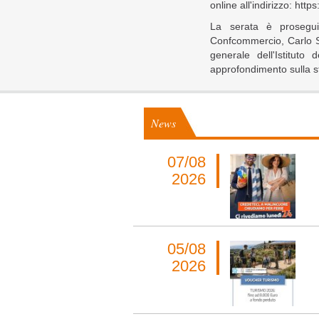
online all'indirizzo: http
La serata è prosegui
Confcommercio, Carlo Sa
generale dell'Istituto
approfondimento sulla st
News
07/08
2026
05/08
2026