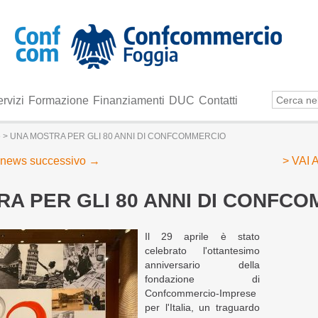
rvizi
Formazione
Finanziamenti
DUC
Contatti
e
> UNA MOSTRA PER GLI 80 ANNI DI CONFCOMMERCIO
news successivo
→
> VAI
A PER GLI 80 ANNI DI CONFC
Il 29 aprile è stato
celebrato l'ottantesimo
anniversario della
fondazione di
Confcommercio-Imprese
per l'Italia, un traguardo