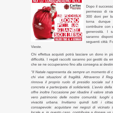
Dopo il successo
permesso di ra
300 doni per ba
torna dunque l
contribuire con
generosità. I 
saranno disponi
seguenti città: 
Vieste.
Chi effettua acquisti potrà lasciare un dono in 
difficoltà. I regali raccolti saranno poi gestiti da en
che se ne occuperanno fino alla consegna ai destinat
“Il Natale rappresenta da sempre un momento di c
chi vive situazioni di fragilità. Attraverso il 
rinnova il proprio ruolo di presidio sociale sul t
concreta e partecipata di solidarietà. L’avvio della 
offre inoltre l’occasione per ribadire il valore stra
vero patrimonio delle nostre comunità: luoghi di
vivacità urbana. Invitiamo quindi tutti i cit
consapevole: acquistare nei negozi di vicinato s
locale e, in questo caso, contribuire a donare un s