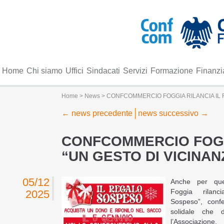
Home
Chi siamo
Uffici
Sindacati
Servizi
Formazione
Finanzi
Home
>
News
> CONFCOMMERCIO FOGGIA RILANCIA IL R
←
news precedente
news successivo
→
CONFCOMMERCIO FOGG
“UN GESTO DI VICINAN
05/12
Anche per que
Foggia rilanci
2025
Sospeso”, conf
solidale che 
l’Associazione.