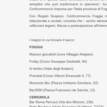
semplice che può trasformarsi in speranza”
, ha
Confcommercio Imprese per l’Italia provincia di Fo
Con Regalo Sospeso, Confcommercio Foggia rib
istituzionale e sociale, convinta che – anche attrav
rafforzare legami, fiducia e partecipazione all’interno
I negozi in cui trovare il sacco:
FOGGIA
Mazzeo giocattoli (zona Villaggio Artigiani)
Frisby (Corso Giuseppe Garibaldi, 94)
Io bimbo (Viale degli Aviatori)
Prenatal (Corso Vittorio Emanuele II, 77)
Momento Bar (Piazza Umberto Giordano, 52)
Bar2000 (Piazza Francesco de Sanctis, 12)
CERIGNOLA
Bar Roma Perrucci (Via don Minzoni, 130)
Patty Boutique (Viale Giuseppe Di Vittorio, 72/74)