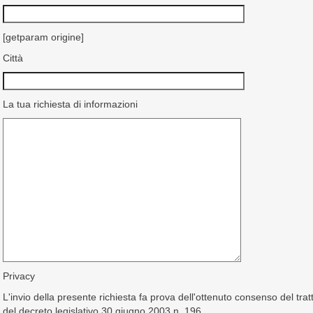
[getparam origine]
Città
La tua richiesta di informazioni
Privacy
L'invio della presente richiesta fa prova dell'ottenuto consenso del tra
del decreto legislativo 30 giugno 2003 n. 196