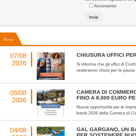
Acconsento
News
07/08
CHIUSURA UFFICI PER
2026
Si informa che gli uffici di Co
resteranno chiusi per la pausa 
05/08
CAMERA DI COMMERC
FINO A 8.000 EURO 
2026
Nuove opportunità per le impres
bandi 2026 della Camera di Co
04/08
GAL GARGANO, UN BA
PER SOSTENERE NUO